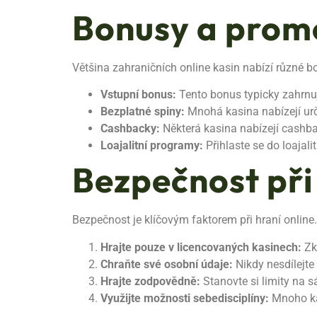
Bonusy a prom
Většina zahraničních online kasin nabízí různé b
Vstupní bonus:
Tento bonus typicky zahrnuj
Bezplatné spiny:
Mnohá kasina nabízejí urči
Cashbacky:
Některá kasina nabízejí cashba
Loajalitní programy:
Přihlaste se do loajal
Bezpečnost při 
Bezpečnost je klíčovým faktorem při hraní online. 
Hrajte pouze v licencovaných kasinech:
Zko
Chraňte své osobní údaje:
Nikdy nesdílejte 
Hrajte zodpovědně:
Stanovte si limity na s
Využijte možnosti sebedisciplíny:
Mnoho kas