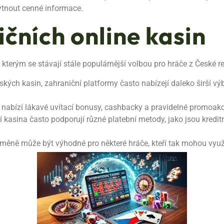
nout cenné informace.
čních online kasin
 kterým se stávají stále populárnější volbou pro hráče z České r
ských kasin, zahraniční platformy často nabízejí daleko širší výbě
abízí lákavé uvítací bonusy, cashbacky a pravidelné promoakce
 kasina často podporují různé platební metody, jako jsou kredit
 měně může být výhodné pro některé hráče, kteří tak mohou vyu