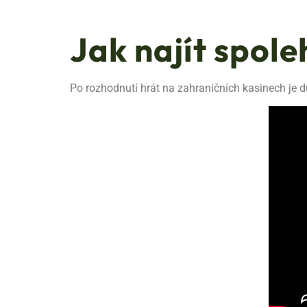
Jak najít spole
Po rozhodnutí hrát na zahraničních kasinech je důl