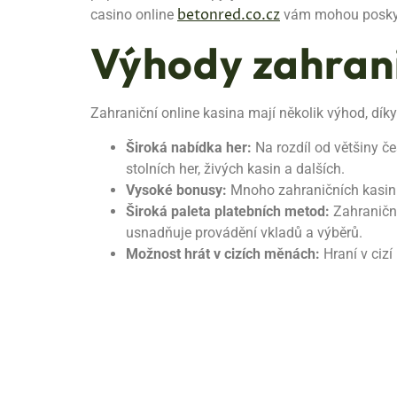
betonred.co.cz
casino online
vám mohou poskyt
Výhody zahrani
Zahraniční online kasina mají několik výhod, díky
Široká nabídka her:
Na rozdíl od většiny če
stolních her, živých kasin a dalších.
Vysoké bonusy:
Mnoho zahraničních kasin n
Široká paleta platebních metod:
Zahraniční
usnadňuje provádění vkladů a výběrů.
Možnost hrát v cizích měnách:
Hraní v cizí