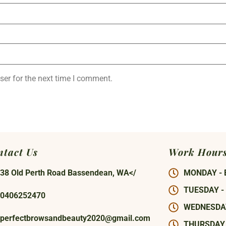
ser for the next time I comment.
ntact Us
Work Hour
38 Old Perth Road Bassendean, WA</
MONDAY - 
TUESDAY -
0406252470
WEDNESDAY
perfectbrowsandbeauty2020@gmail.com
THURSDAY 