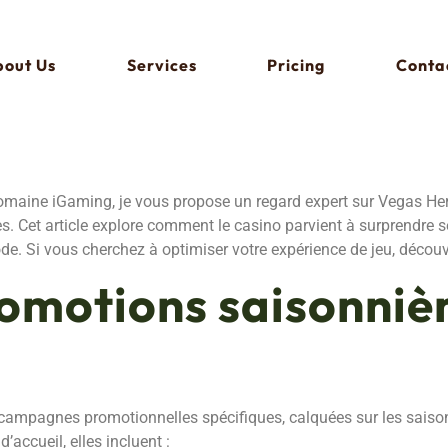
out Us
Services
Pricing
Conta
maine iGaming, je vous propose un regard expert sur Vegas Hero
Cet article explore comment le casino parvient à surprendre se
de. Si vous cherchez à optimiser votre expérience de jeu, découv
romotions saisonniè
campagnes promotionnelles spécifiques, calquées sur les saisons
accueil, elles incluent :