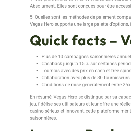
Absolument. Elles sont conçues pour être accessib
5. Quelles sont les méthodes de paiement compa
Vegas Hero supporte une large palette d’options, i
Quick facts – 
Plus de 10 campagnes saisonnières annuel
Cashback jusqu’à 15 % sur certaines pério
Tournois avec des prix en cash et free spin
Collaboration avec plus de 30 fournisseurs 
Conditions de mise généralement entre 25x
En résumé, Vegas Hero se distingue par sa capac
jeu, fidélise ses utilisateurs et leur offre une ré
casino sérieux et innovant, cette plateforme mérit
saisonnières.