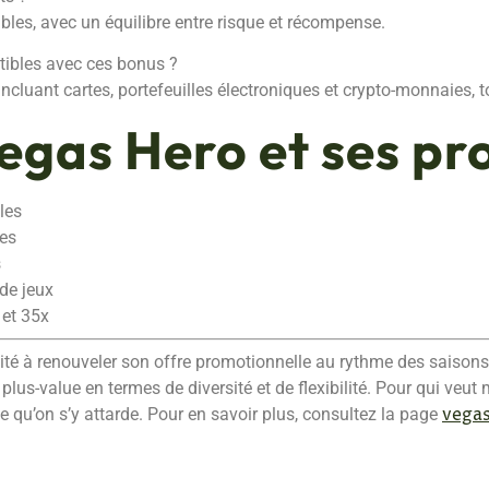
les, avec un équilibre entre risque et récompense.
tibles avec ces bonus ?
ncluant cartes, portefeuilles électroniques et crypto-monnaies, 
Vegas Hero et ses p
les
des
s
de jeux
 et 35x
ité à renouveler son offre promotionnelle au rythme des saison
elle plus-value en termes de diversité et de flexibilité. Pour qui 
vegas
e qu’on s’y attarde. Pour en savoir plus, consultez la page