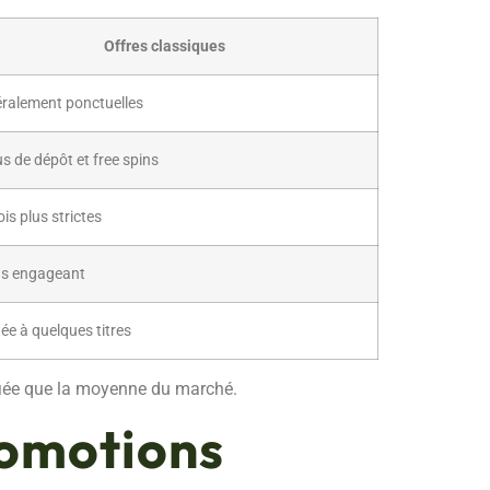
Offres classiques
ralement ponctuelles
s de dépôt et free spins
is plus strictes
s engageant
ée à quelques titres
ifiée que la moyenne du marché.
romotions