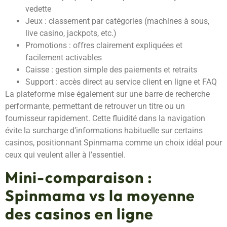
vedette
Jeux : classement par catégories (machines à sous,
live casino, jackpots, etc.)
Promotions : offres clairement expliquées et
facilement activables
Caisse : gestion simple des paiements et retraits
Support : accès direct au service client en ligne et FAQ
La plateforme mise également sur une barre de recherche
performante, permettant de retrouver un titre ou un
fournisseur rapidement. Cette fluidité dans la navigation
évite la surcharge d’informations habituelle sur certains
casinos, positionnant Spinmama comme un choix idéal pour
ceux qui veulent aller à l’essentiel.
Mini-comparaison :
Spinmama vs la moyenne
des casinos en ligne