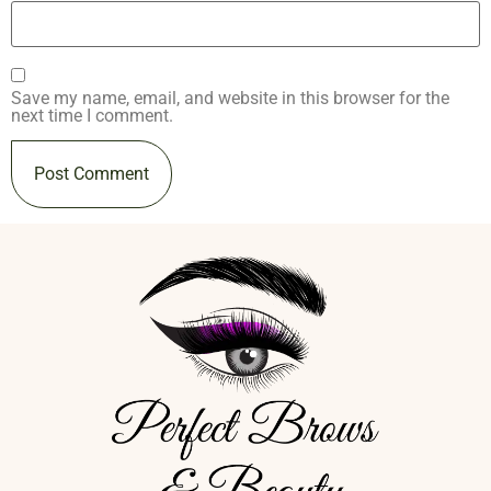
Save my name, email, and website in this browser for the
next time I comment.