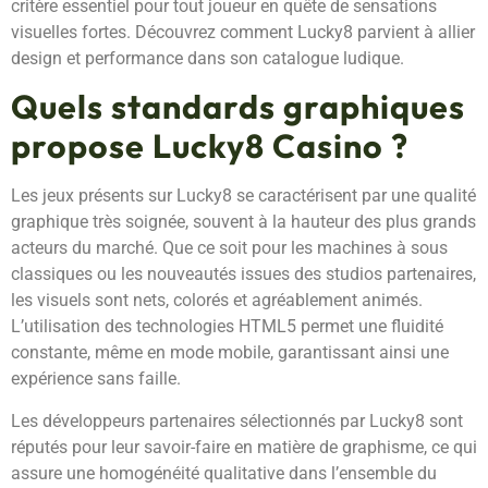
critère essentiel pour tout joueur en quête de sensations
visuelles fortes. Découvrez comment Lucky8 parvient à allier
design et performance dans son catalogue ludique.
Quels standards graphiques
propose Lucky8 Casino ?
Les jeux présents sur Lucky8 se caractérisent par une qualité
graphique très soignée, souvent à la hauteur des plus grands
acteurs du marché. Que ce soit pour les machines à sous
classiques ou les nouveautés issues des studios partenaires,
les visuels sont nets, colorés et agréablement animés.
L’utilisation des technologies HTML5 permet une fluidité
constante, même en mode mobile, garantissant ainsi une
expérience sans faille.
Les développeurs partenaires sélectionnés par Lucky8 sont
réputés pour leur savoir-faire en matière de graphisme, ce qui
assure une homogénéité qualitative dans l’ensemble du