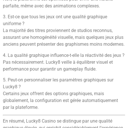
parfaite, même avec des animations complexes.
3. Est-ce que tous les jeux ont une qualité graphique
uniforme ?
La majorité des titres proviennent de studios reconnus,
assurant une homogénéité visuelle, mais quelques jeux plus
anciens peuvent présenter des graphismes moins modernes.
4. La qualité graphique influence-t-elle la réactivité des jeux ?
Pas nécessairement. Lucky8 veille à équilibrer visuel et
performance pour garantir un gameplay fluide.
5. Peut-on personnaliser les paramètres graphiques sur
Lucky8 ?
Certains jeux offrent des options graphiques, mais
globalement, la configuration est gérée automatiquement
par la plateforme.
En résumé, Lucky8 Casino se distingue par une qualité
graphique élevée, qui enrichit considérablement l’expérience