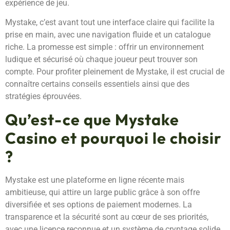
expérience de jeu.
Mystake, c’est avant tout une interface claire qui facilite la
prise en main, avec une navigation fluide et un catalogue
riche. La promesse est simple : offrir un environnement
ludique et sécurisé où chaque joueur peut trouver son
compte. Pour profiter pleinement de Mystake, il est crucial de
connaître certains conseils essentiels ainsi que des
stratégies éprouvées.
Qu’est-ce que Mystake
Casino et pourquoi le choisir
?
Mystake est une plateforme en ligne récente mais
ambitieuse, qui attire un large public grâce à son offre
diversifiée et ses options de paiement modernes. La
transparence et la sécurité sont au cœur de ses priorités,
avec une licence reconnue et un système de cryptage solide.