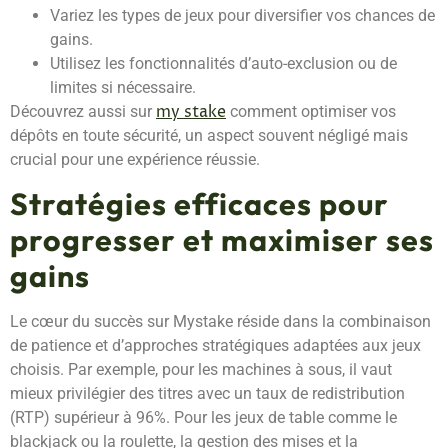
Variez les types de jeux pour diversifier vos chances de
gains.
Utilisez les fonctionnalités d’auto-exclusion ou de
limites si nécessaire.
my stake
Découvrez aussi sur
comment optimiser vos
dépôts en toute sécurité, un aspect souvent négligé mais
crucial pour une expérience réussie.
Stratégies efficaces pour
progresser et maximiser ses
gains
Le cœur du succès sur Mystake réside dans la combinaison
de patience et d’approches stratégiques adaptées aux jeux
choisis. Par exemple, pour les machines à sous, il vaut
mieux privilégier des titres avec un taux de redistribution
(RTP) supérieur à 96%. Pour les jeux de table comme le
blackjack ou la roulette, la gestion des mises et la