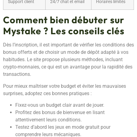
Support client
24/7 chat et email
Horaires limités
Comment bien débuter sur
Mystake ? Les conseils clés
Dès l’inscription, il est important de vérifier les conditions des
bonus offerts et de choisir un mode de dépôt adapté à vos
habitudes. Le site propose plusieurs méthodes, incluant
crypto-monnaies, ce qui est un avantage pour la rapidité des
transactions.
Pour mieux maîtriser votre budget et éviter les mauvaises
surprises, adoptez ces bonnes pratiques :
Fixez-vous un budget clair avant de jouer.
Profitez des bonus de bienvenue en lisant
attentivement leurs conditions.
Testez d’abord les jeux en mode gratuit pour
comprendre leurs mécaniques.