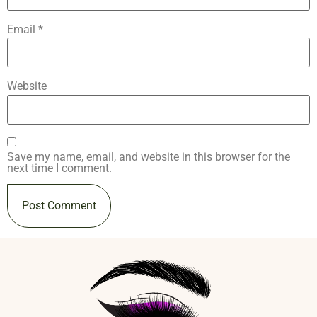
Email
*
Website
Save my name, email, and website in this browser for the
next time I comment.