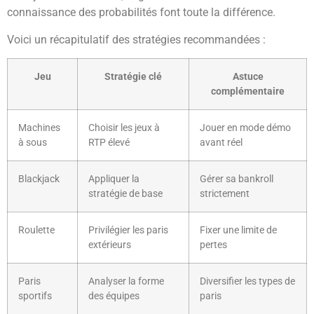
connaissance des probabilités font toute la différence.
Voici un récapitulatif des stratégies recommandées :
Jeu
Stratégie clé
Astuce
complémentaire
Machines
Choisir les jeux à
Jouer en mode démo
à sous
RTP élevé
avant réel
Blackjack
Appliquer la
Gérer sa bankroll
stratégie de base
strictement
Roulette
Privilégier les paris
Fixer une limite de
extérieurs
pertes
Paris
Analyser la forme
Diversifier les types de
sportifs
des équipes
paris