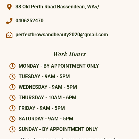
38 Old Perth Road Bassendean, WA</
0406252470
perfectbrowsandbeauty2020@gmail.com
Work Hours
MONDAY - BY APPOINTMENT ONLY
TUESDAY - 9AM - 5PM
WEDNESDAY - 9AM - 5PM
THURSDAY - 10AM - 6PM
FRIDAY - 9AM - 5PM
SATURDAY - 9AM - 5PM
SUNDAY - BY APPOINTMENT ONLY