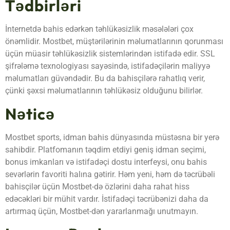
Tədbirləri
İnternetdə bahis edərkən təhlükəsizlik məsələləri çox
önəmlidir. Mostbet, müştərilərinin məlumatlarının qorunması
üçün müasir təhlükəsizlik sistemlərindən istifadə edir. SSL
şifrələmə texnologiyası sayəsində, istifadəçilərin maliyyə
məlumatları güvəndədir. Bu da bahisçilərə rahatlıq verir,
çünki şəxsi məlumatlarının təhlükəsiz olduğunu bilirlər.
Nəticə
Mostbet sports, idman bahis dünyasında müstəsna bir yerə
sahibdir. Platfomanın təqdim etdiyi geniş idman seçimi,
bonus imkanları və istifadəçi dostu interfeysi, onu bahis
sevərlərin favoriti halına gətirir. Həm yeni, həm də təcrübəli
bahisçilər üçün Mostbet-də özlərini daha rahat hiss
edəcəkləri bir mühit vardır. İstifadəçi təcrübənizi daha da
artırmaq üçün, Mostbet-dən yararlanmağı unutmayın.