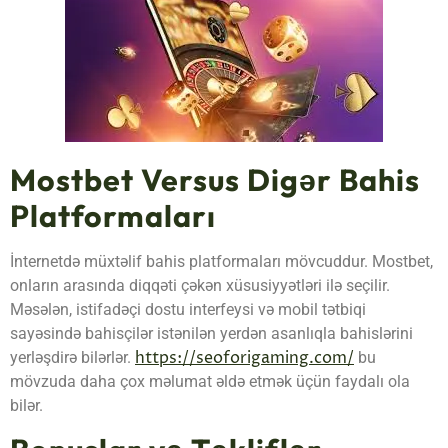
Mostbet Versus Digər Bahis
Platformaları
İnternetdə müxtəlif bahis platformaları mövcuddur. Mostbet,
onların arasında diqqəti çəkən xüsusiyyətləri ilə seçilir.
Məsələn, istifadəçi dostu interfeysi və mobil tətbiqi
sayəsində bahisçilər istənilən yerdən asanlıqla bahislərini
https://seoforigaming.com/
yerləşdirə bilərlər.
bu
mövzuda daha çox məlumat əldə etmək üçün faydalı ola
bilər.