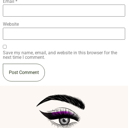
Email
*
Website
Save my name, email, and website in this browser for the
next time I comment.