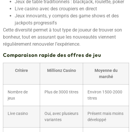
Jeux de table traditionnels : blackjack, roulette, poker
Live casino avec des croupiers en direct
Jeux innovants, y compris des game shows et des
jackpots progressifs
Cette diversité permet à tout type de joueur de trouver son
bonheur, tout en assurant que les nouveautés viennent
régulièrement renouveler l’expérience.
Comparaison rapide des offres de jeu
Critère
Millionz Casino
Moyenne du
marché
Nombre de
Plus de 3000 titres
Environ 1500-2000
jeux
titres
Live casino
Oui, avec plusieurs
Présent mais moins
variantes
développé