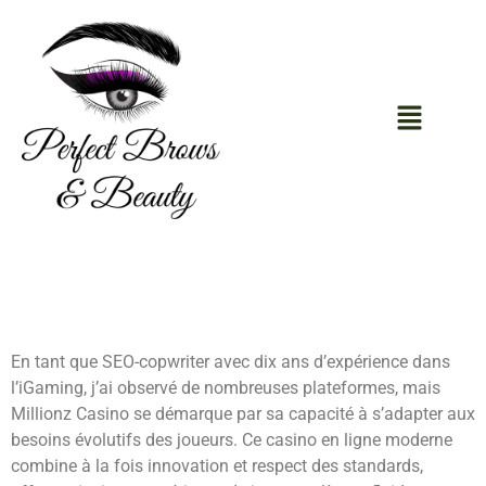
En tant que SEO-copwriter avec dix ans d’expérience dans
l’iGaming, j’ai observé de nombreuses plateformes, mais
Millionz Casino se démarque par sa capacité à s’adapter aux
besoins évolutifs des joueurs. Ce casino en ligne moderne
combine à la fois innovation et respect des standards,