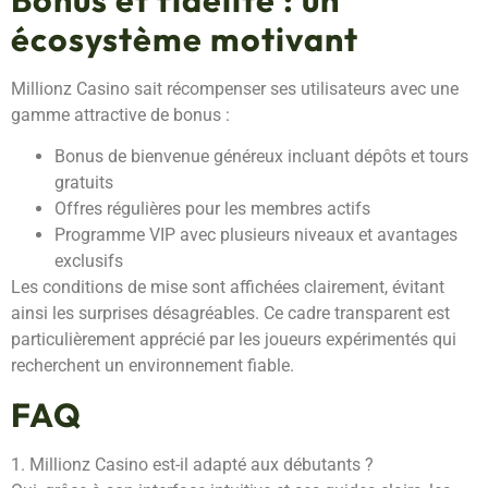
écosystème motivant
Millionz Casino sait récompenser ses utilisateurs avec une
gamme attractive de bonus :
Bonus de bienvenue généreux incluant dépôts et tours
gratuits
Offres régulières pour les membres actifs
Programme VIP avec plusieurs niveaux et avantages
exclusifs
Les conditions de mise sont affichées clairement, évitant
ainsi les surprises désagréables. Ce cadre transparent est
particulièrement apprécié par les joueurs expérimentés qui
recherchent un environnement fiable.
FAQ
1. Millionz Casino est-il adapté aux débutants ?