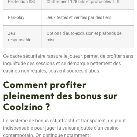
Protection SSL
Chiffrement 128 bits et protocoles TLS
Fair-play
Jeux testés et vérifiés par des tiers
Jeu
Options d’auto-exclusion et plafonds de
responsable
mise
Ce cadre sécuritaire rassure le joueur, permet de profiter sans
inquiétude des sessions et se démarque nettement des
casinos non régulés, souvent sources d’abus.
Comment profiter
pleinement des bonus sur
Coolzino ?
Le système de bonus est attractif et transparent, un point
indispensable pour juger la valeur ajoutée d’un casino
contemporain. On distingue notamment :