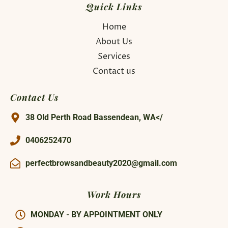
Quick Links
Home
About Us
Services
Contact us
Contact Us
38 Old Perth Road Bassendean, WA</
0406252470
perfectbrowsandbeauty2020@gmail.com
Work Hours
MONDAY - BY APPOINTMENT ONLY