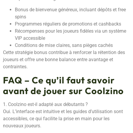
Bonus de bienvenue généreux, incluant dépôts et free
spins
Programmes réguliers de promotions et cashbacks
Récompenses pour les joueurs fidèles via un système
VIP accessible
Conditions de mise claires, sans pièges cachés
Cette stratégie bonus contribue à renforcer la rétention des
joueurs et offre une bonne balance entre avantage et
contraintes.
FAQ – Ce qu’il faut savoir
avant de jouer sur Coolzino
1. Coolzino est-il adapté aux débutants ?
Oui. L’interface est intuitive et les guides d’utilisation sont
accessibles, ce qui facilite la prise en main pour les
nouveaux joueurs.