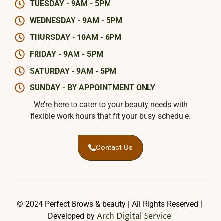
TUESDAY - 9AM - 5PM
WEDNESDAY - 9AM - 5PM
THURSDAY - 10AM - 6PM
FRIDAY - 9AM - 5PM
SATURDAY - 9AM - 5PM
SUNDAY - BY APPOINTMENT ONLY
We’re here to cater to your beauty needs with
flexible work hours that fit your busy schedule.
Contact Us
© 2024 Perfect Brows & beauty | All Rights Reserved |
Arch Digital Service
Developed by