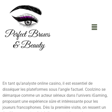
En tant qu’analyste online casino, il est essentiel de
disséquer les plateformes sous l’angle factuel. Coolzino se
démarque comme un acteur sérieux dans l’univers iGaming,
proposant une expérience sûre et intéressante pour les
joueurs francophones. Dès la première visite, on ressent un