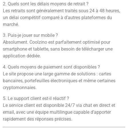
2. Quels sont les délais moyens de retrait ?
Les retraits sont généralement traités sous 24 à 48 heures,
un délai compétitif comparé à d’autres plateformes du
marché.
3. Puis-je jouer sur mobile ?
Absolument. Coolzino est parfaitement optimisé pour
smartphone et tablette, sans besoin de télécharger une
application dédiée.
4. Quels moyens de paiement sont disponibles ?
Le site propose une large gamme de solutions : cartes
bancaires, portefeuilles électroniques et même certaines
cryptomonnaies.
5. Le support client est-il réactif ?
Le service client est disponible 24/7 via chat en direct et
email, avec une équipe multilingue capable d’apporter
rapidement des réponses précises.