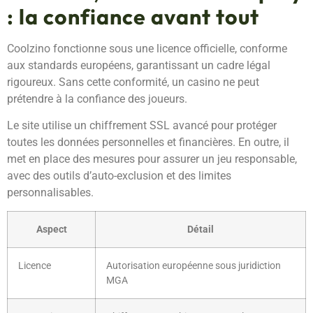
: la confiance avant tout
Coolzino fonctionne sous une licence officielle, conforme
aux standards européens, garantissant un cadre légal
rigoureux. Sans cette conformité, un casino ne peut
prétendre à la confiance des joueurs.
Le site utilise un chiffrement SSL avancé pour protéger
toutes les données personnelles et financières. En outre, il
met en place des mesures pour assurer un jeu responsable,
avec des outils d’auto-exclusion et des limites
personnalisables.
Aspect
Détail
Licence
Autorisation européenne sous juridiction
MGA