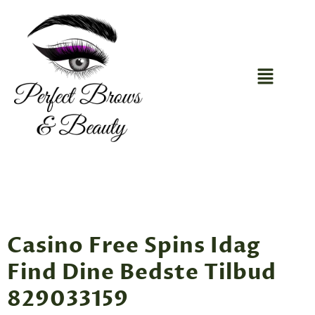
Casino Free Spins Idag
Find Dine Bedste Tilbud
829033159