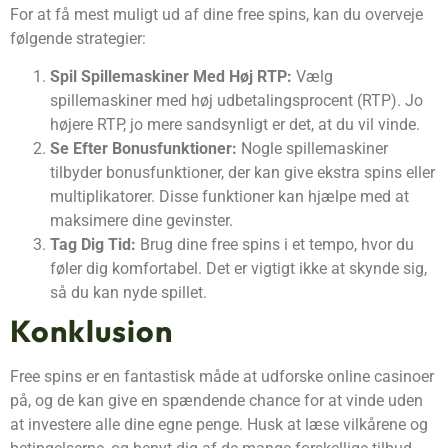
For at få mest muligt ud af dine free spins, kan du overveje
følgende strategier:
Spil Spillemaskiner Med Høj RTP:
Vælg
spillemaskiner med høj udbetalingsprocent (RTP). Jo
højere RTP, jo mere sandsynligt er det, at du vil vinde.
Se Efter Bonusfunktioner:
Nogle spillemaskiner
tilbyder bonusfunktioner, der kan give ekstra spins eller
multiplikatorer. Disse funktioner kan hjælpe med at
maksimere dine gevinster.
Tag Dig Tid:
Brug dine free spins i et tempo, hvor du
føler dig komfortabel. Det er vigtigt ikke at skynde sig,
så du kan nyde spillet.
Konklusion
Free spins er en fantastisk måde at udforske online casinoer
på, og de kan give en spændende chance for at vinde uden
at investere alle dine egne penge. Husk at læse vilkårene og