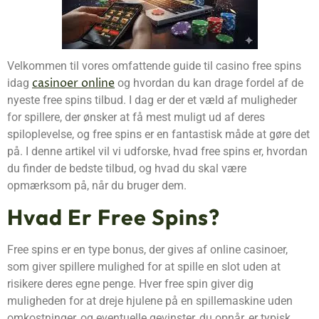
Velkommen til vores omfattende guide til casino free spins
casinoer online
idag
og hvordan du kan drage fordel af de
nyeste free spins tilbud. I dag er der et væld af muligheder
for spillere, der ønsker at få mest muligt ud af deres
spiloplevelse, og free spins er en fantastisk måde at gøre det
på. I denne artikel vil vi udforske, hvad free spins er, hvordan
du finder de bedste tilbud, og hvad du skal være
opmærksom på, når du bruger dem.
Hvad Er Free Spins?
Free spins er en type bonus, der gives af online casinoer,
som giver spillere mulighed for at spille en slot uden at
risikere deres egne penge. Hver free spin giver dig
muligheden for at dreje hjulene på en spillemaskine uden
omkostninger, og eventuelle gevinster, du opnår, er typisk