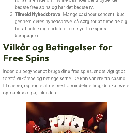
for at få en idé om, hvilke casinoer der tilbyder de
bedste free spins og har det bedste ry.
Tilmeld Nyhedsbreve:
Mange casinoer sender tilbud
gennem deres nyhedsbreve, så sørg for at tilmelde dig
for at holde dig opdateret om nye free spins
kampagner.
Vilkår og Betingelser for
Free Spins
Inden du begynder at bruge dine free spins, er det vigtigt at
forstå vilkårene og betingelserne. De kan variere fra casino
til casino, og nogle af de mest almindelige ting, du skal være
opmærksom på, inkluderer: