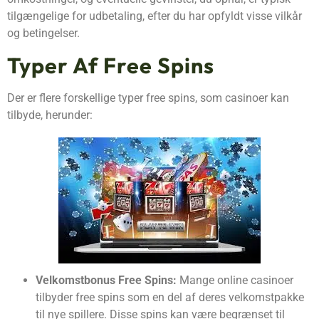
tilgængelige for udbetaling, efter du har opfyldt visse vilkår
og betingelser.
Typer Af Free Spins
Der er flere forskellige typer free spins, som casinoer kan
tilbyde, herunder:
Velkomstbonus Free Spins:
Mange online casinoer
tilbyder free spins som en del af deres velkomstpakke
til nye spillere. Disse spins kan være begrænset til