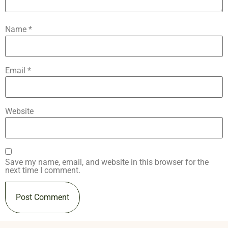
Name
*
Email
*
Website
Save my name, email, and website in this browser for the
next time I comment.