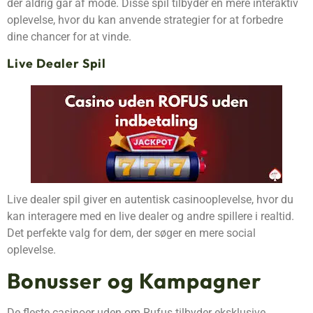
der aldrig går af mode. Disse spil tilbyder en mere interaktiv
oplevelse, hvor du kan anvende strategier for at forbedre
dine chancer for at vinde.
Live Dealer Spil
Live dealer spil giver en autentisk casinooplevelse, hvor du
kan interagere med en live dealer og andre spillere i realtid.
Det perfekte valg for dem, der søger en mere social
oplevelse.
Bonusser og Kampagner
De fleste casinoer uden om Rufus tilbyder eksklusive