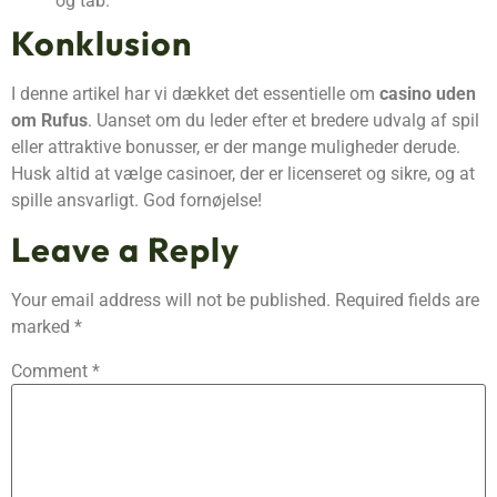
og tab.
Konklusion
I denne artikel har vi dækket det essentielle om
casino uden
om Rufus
. Uanset om du leder efter et bredere udvalg af spil
eller attraktive bonusser, er der mange muligheder derude.
Husk altid at vælge casinoer, der er licenseret og sikre, og at
spille ansvarligt. God fornøjelse!
Leave a Reply
Your email address will not be published.
Required fields are
marked
*
Comment
*