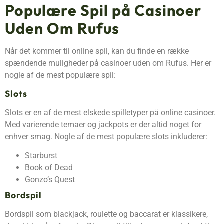
Populære Spil på Casinoer
Uden Om Rufus
Når det kommer til online spil, kan du finde en række
spændende muligheder på casinoer uden om Rufus. Her er
nogle af de mest populære spil:
Slots
Slots er en af de mest elskede spilletyper på online casinoer.
Med varierende temaer og jackpots er der altid noget for
enhver smag. Nogle af de mest populære slots inkluderer:
Starburst
Book of Dead
Gonzo’s Quest
Bordspil
Bordspil som blackjack, roulette og baccarat er klassikere,