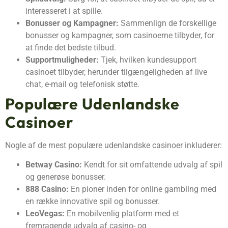
interesseret i at spille.
Bonusser og Kampagner:
Sammenlign de forskellige
bonusser og kampagner, som casinoerne tilbyder, for
at finde det bedste tilbud.
Supportmuligheder:
Tjek, hvilken kundesupport
casinoet tilbyder, herunder tilgængeligheden af live
chat, e-mail og telefonisk støtte.
Populære Udenlandske
Casinoer
Nogle af de mest populære udenlandske casinoer inkluderer:
Betway Casino:
Kendt for sit omfattende udvalg af spil
og generøse bonusser.
888 Casino:
En pioner inden for online gambling med
en række innovative spil og bonusser.
LeoVegas:
En mobilvenlig platform med et
fremragende udvalg af casino- og