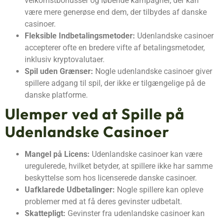
velkomstbonusser og løbende kampagner, der kan
være mere generøse end dem, der tilbydes af danske
casinoer.
Fleksible Indbetalingsmetoder:
Udenlandske casinoer
accepterer ofte en bredere vifte af betalingsmetoder,
inklusiv kryptovalutaer.
Spil uden Grænser:
Nogle udenlandske casinoer giver
spillere adgang til spil, der ikke er tilgængelige på de
danske platforme.
Ulemper ved at Spille på
Udenlandske Casinoer
Mangel på Licens:
Udenlandske casinoer kan være
uregulerede, hvilket betyder, at spillere ikke har samme
beskyttelse som hos licenserede danske casinoer.
Uafklarede Udbetalinger:
Nogle spillere kan opleve
problemer med at få deres gevinster udbetalt.
Skattepligt:
Gevinster fra udenlandske casinoer kan