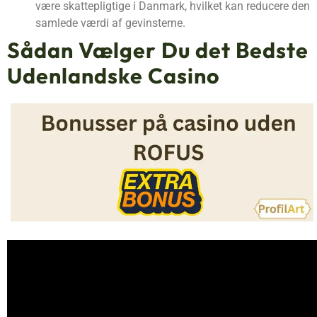
være skattepligtige i Danmark, hvilket kan reducere den
samlede værdi af gevinsterne.
Sådan Vælger Du det Bedste
Udenlandske Casino