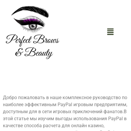
Добро пожаловать в наше комплексное руководство по
наиболее эффективным PayPal игровым предприятиям,
доступным для в сети игровых приключений фанатов.В
этой статье мы изучим выгоды использования PayPal в
качестве способа расчета для онлайн казино,