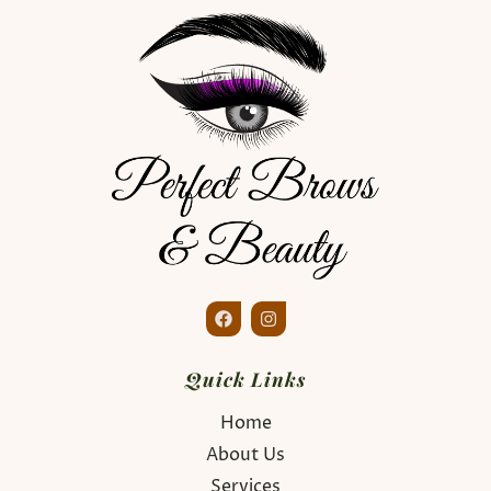
Quick Links
Home
About Us
Services