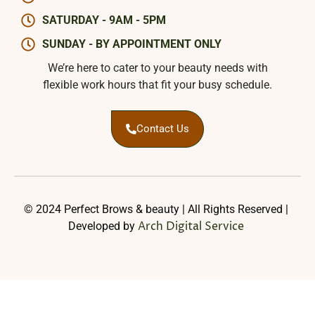
SATURDAY - 9AM - 5PM
SUNDAY - BY APPOINTMENT ONLY
We’re here to cater to your beauty needs with
flexible work hours that fit your busy schedule.
Contact Us
© 2024 Perfect Brows & beauty | All Rights Reserved |
Arch Digital Service
Developed by