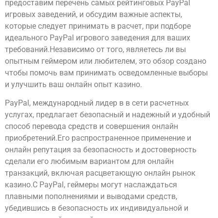
предоставим перечень самых рейтинговых PayPal
игровых заведений, и обсудим важные аспекты,
которые следует
принимать в расчет, при подборе
идеального PayPal игрового заведения для ваших
требований.Независимо от того, являетесь ли вы
опытным геймером или любителем, это обзор создано
чтобы помочь вам принимать осведомленные выборы
и улучшить ваш онлайн опыт казино.
PayPal, международный лидер в в сети расчетных
услугах, предлагает безопасный и надежный и удобный
способ перевода средств и совершения онлайн
приобретений.Его распространенное применение и
онлайн репутация за безопасность и достоверность
сделали его любимым вариантом для онлайн
транзакций, включая расцветающую онлайн рынок
казино.С PayPal, геймеры могут наслаждаться
плавными пополнениями и выводами средств,
убедившись в безопасность их индивидуальной и