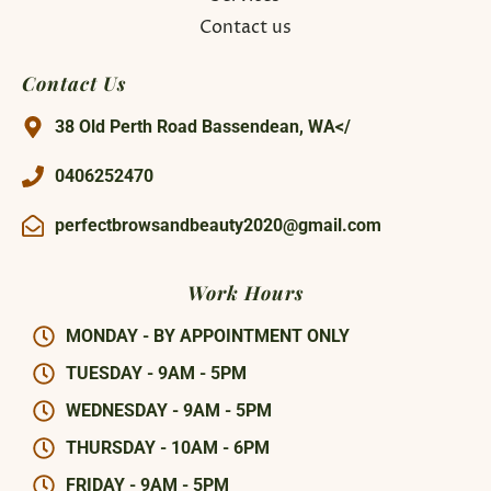
Contact us
Contact Us
38 Old Perth Road Bassendean, WA</
0406252470
perfectbrowsandbeauty2020@gmail.com
Work Hours
MONDAY - BY APPOINTMENT ONLY
TUESDAY - 9AM - 5PM
WEDNESDAY - 9AM - 5PM
THURSDAY - 10AM - 6PM
FRIDAY - 9AM - 5PM