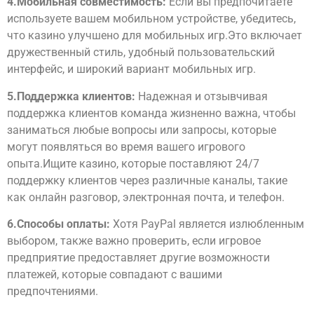
4.Мобильная совместимость:
Если вы предпочитаете
используете вашем мобильном устройстве, убедитесь,
что казино улучшено для мобильных игр.Это включает
дружественный стиль, удобный пользовательский
интерфейс, и широкий вариант мобильных игр.
5.Поддержка клиентов:
Надежная и отзывчивая
поддержка клиентов команда жизненно важна, чтобы
заниматься любые вопросы или запросы, которые
могут появляться во время вашего игрового
опыта.Ищите казино, которые поставляют 24/7
поддержку клиентов через различные каналы, такие
как онлайн разговор, электронная почта, и телефон.
6.Способы оплаты:
Хотя PayPal является излюбленным
выбором, также важно проверить, если игровое
предприятие предоставляет другие возможности
платежей, которые совпадают с вашими
предпочтениями.