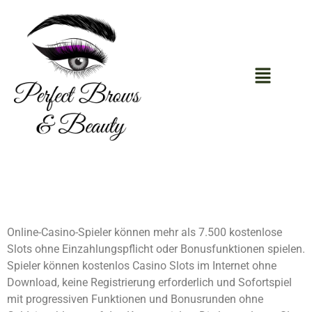
Online-Casino-Spieler können mehr als 7.500 kostenlose
Slots ohne Einzahlungspflicht oder Bonusfunktionen spielen.
Spieler können kostenlos Casino Slots im Internet ohne
Download, keine Registrierung erforderlich und Sofortspiel
mit progressiven Funktionen und Bonusrunden ohne