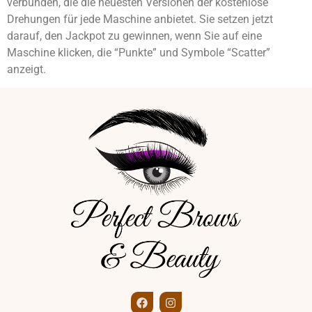
verbunden, die die neuesten Versionen der kostenlose
Drehungen für jede Maschine anbietet. Sie setzen jetzt
darauf, den Jackpot zu gewinnen, wenn Sie auf eine
Maschine klicken, die “Punkte” und Symbole “Scatter”
anzeigt.