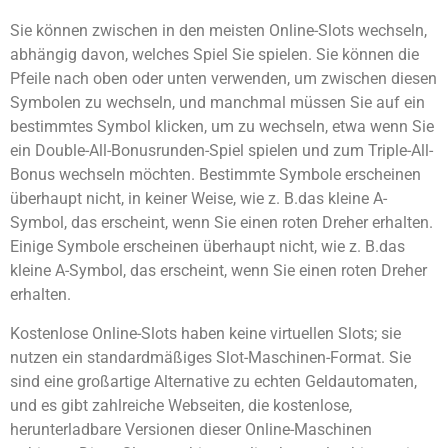
Sie können zwischen in den meisten Online-Slots wechseln,
abhängig davon, welches Spiel Sie spielen. Sie können die
Pfeile nach oben oder unten verwenden, um zwischen diesen
Symbolen zu wechseln, und manchmal müssen Sie auf ein
bestimmtes Symbol klicken, um zu wechseln, etwa wenn Sie
ein Double-All-Bonusrunden-Spiel spielen und zum Triple-All-
Bonus wechseln möchten. Bestimmte Symbole erscheinen
überhaupt nicht, in keiner Weise, wie z. B.das kleine A-
Symbol, das erscheint, wenn Sie einen roten Dreher erhalten.
Einige Symbole erscheinen überhaupt nicht, wie z. B.das
kleine A-Symbol, das erscheint, wenn Sie einen roten Dreher
erhalten.
Kostenlose Online-Slots haben keine virtuellen Slots; sie
nutzen ein standardmäßiges Slot-Maschinen-Format. Sie
sind eine großartige Alternative zu echten Geldautomaten,
und es gibt zahlreiche Webseiten, die kostenlose,
herunterladbare Versionen dieser Online-Maschinen