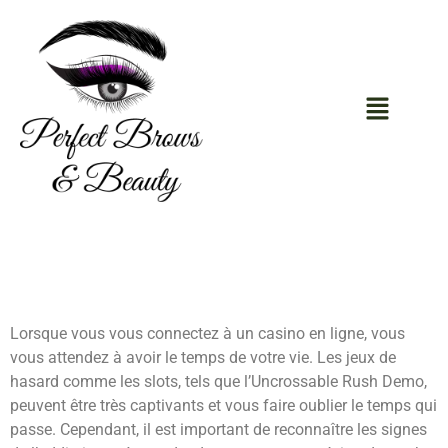
Lorsque vous vous connectez à un casino en ligne, vous
vous attendez à avoir le temps de votre vie. Les jeux de
hasard comme les slots, tels que l’Uncrossable Rush Demo,
peuvent être très captivants et vous faire oublier le temps qui
passe. Cependant, il est important de reconnaître les signes