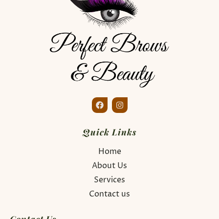
Quick Links
Home
About Us
Services
Contact us
Contact Us