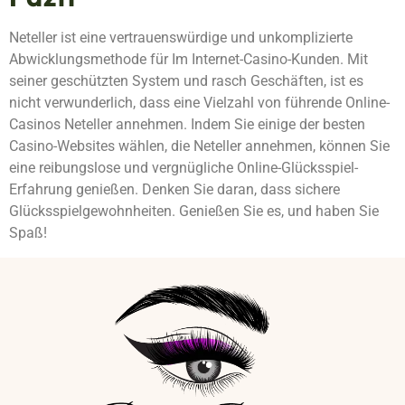
Neteller ist eine vertrauenswürdige und unkomplizierte
Abwicklungsmethode für Im Internet-Casino-Kunden. Mit
seiner geschützten System und rasch Geschäften, ist es
nicht verwunderlich, dass eine Vielzahl von führende Online-
Casinos Neteller annehmen. Indem Sie einige der besten
Casino-Websites wählen, die Neteller annehmen, können Sie
eine reibungslose und vergnügliche Online-Glücksspiel-
Erfahrung genießen. Denken Sie daran, dass sichere
Glücksspielgewohnheiten. Genießen Sie es, und haben Sie
Spaß!