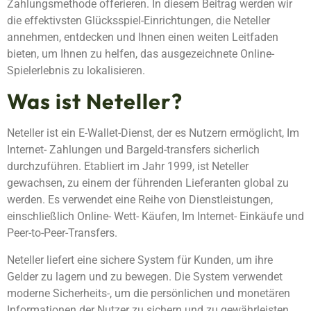
Zahlungsmethode offerieren. In diesem Beitrag werden wir
die
effektivsten Glücksspiel-Einrichtungen, die Neteller
annehmen, entdecken und Ihnen einen weiten Leitfaden
bieten, um Ihnen zu helfen, das ausgezeichnete Online-
Spielerlebnis zu lokalisieren.
Was ist Neteller?
Neteller ist ein E-Wallet-Dienst, der es Nutzern ermöglicht, Im
Internet- Zahlungen und Bargeld-transfers sicherlich
durchzuführen. Etabliert im Jahr 1999, ist Neteller
gewachsen, zu einem der führenden Lieferanten global zu
werden. Es verwendet eine Reihe von Dienstleistungen,
einschließlich Online- Wett- Käufen, Im Internet- Einkäufe und
Peer-to-Peer-Transfers.
Neteller liefert eine sichere System für Kunden, um ihre
Gelder zu lagern und zu bewegen. Die System verwendet
moderne Sicherheits-, um die persönlichen und monetären
Informationen der Nutzer zu sichern und zu gewährleisten,