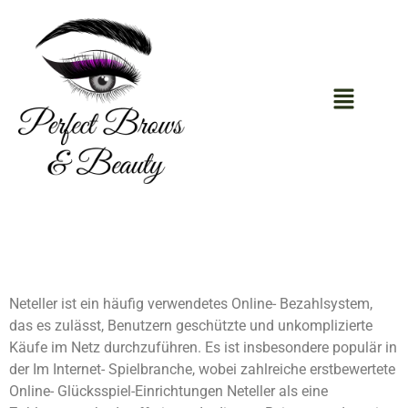
Neteller ist ein häufig verwendetes Online- Bezahlsystem,
das es zulässt, Benutzern geschützte und unkomplizierte
Käufe im Netz durchzuführen. Es ist insbesondere populär in
der Im Internet- Spielbranche, wobei zahlreiche erstbewertete
Online- Glücksspiel-Einrichtungen Neteller als eine