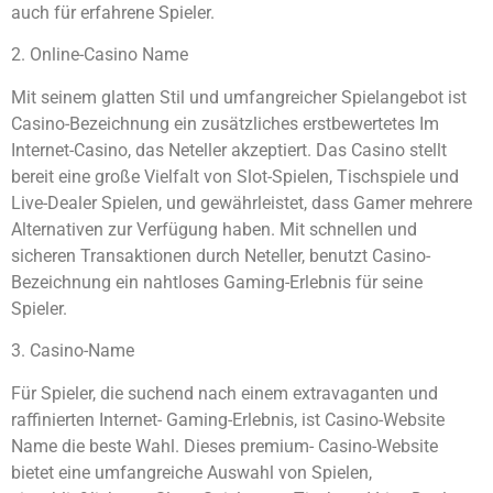
auch für erfahrene Spieler.
2. Online-Casino Name
Mit seinem glatten Stil und umfangreicher Spielangebot ist
Casino-Bezeichnung ein zusätzliches erstbewertetes Im
Internet-Casino, das Neteller akzeptiert. Das Casino stellt
bereit eine große Vielfalt von Slot-Spielen, Tischspiele und
Live-Dealer Spielen, und gewährleistet, dass Gamer mehrere
Alternativen zur Verfügung haben. Mit schnellen und
sicheren Transaktionen durch Neteller, benutzt Casino-
Bezeichnung ein nahtloses Gaming-Erlebnis für seine
Spieler.
3. Casino-Name
Für Spieler, die suchend nach einem extravaganten und
raffinierten Internet- Gaming-Erlebnis, ist Casino-Website
Name die beste Wahl. Dieses premium- Casino-Website
bietet eine umfangreiche Auswahl von Spielen,