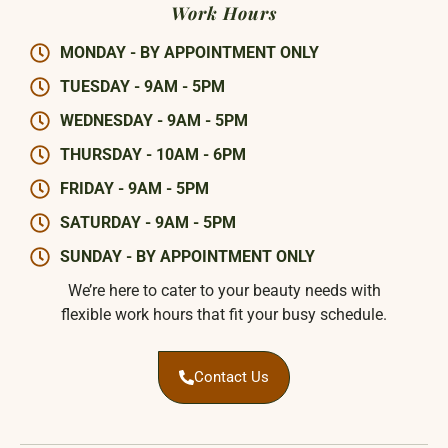
Work Hours
MONDAY - BY APPOINTMENT ONLY
TUESDAY - 9AM - 5PM
WEDNESDAY - 9AM - 5PM
THURSDAY - 10AM - 6PM
FRIDAY - 9AM - 5PM
SATURDAY - 9AM - 5PM
SUNDAY - BY APPOINTMENT ONLY
We’re here to cater to your beauty needs with
flexible work hours that fit your busy schedule.
Contact Us