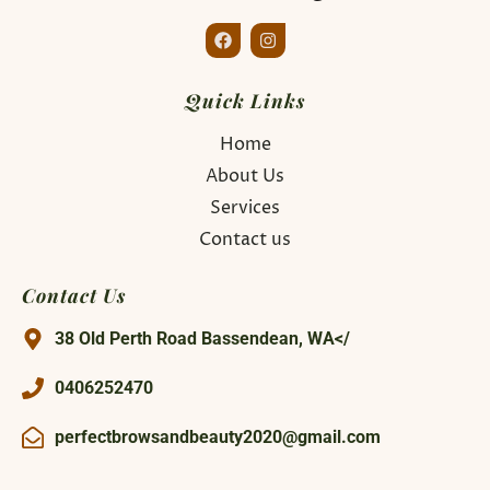
Quick Links
Home
About Us
Services
Contact us
Contact Us
38 Old Perth Road Bassendean, WA</
0406252470
perfectbrowsandbeauty2020@gmail.com