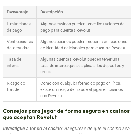
Desventaja
Descripción
Limitaciones
Algunos casinos pueden tener limitaciones de
de pago
pago para cuentas Revolut.
Verificaciones
Algunos casinos pueden requerir verificaciones
de identidad
de identidad adicionales para cuentas Revolut.
Tasa de
Algunas cuentas Revolut pueden tener una
interés
tasa de interés que se aplica a los depósitos y
retiros.
Riesgo de
Como con cualquier forma de pago en línea,
fraude
existe un riesgo de fraude al jugar en casinos
con Revolut.
Consejos para jugar de forma segura en casinos
que aceptan Revolut
Investigue a fondo al casino
: Asegúrese de que el casino sea