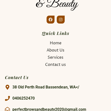
Quick Links
Home
About Us
Services
Contact us
Contact Us
38 Old Perth Road Bassendean, WA</
0406252470
perfectbrowsandbeauty2020@gmail.com