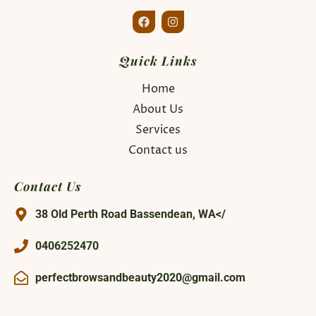
Quick Links
Home
About Us
Services
Contact us
Contact Us
38 Old Perth Road Bassendean, WA</
0406252470
perfectbrowsandbeauty2020@gmail.com